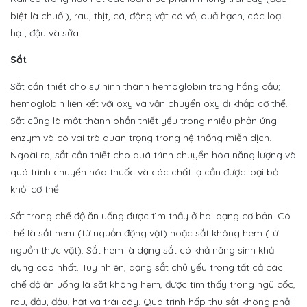
biệt là chuối), rau, thịt, cá, động vật có vỏ, quả hạch, các loại
hạt, đậu và sữa.
Sắt
Sắt cần thiết cho sự hình thành hemoglobin trong hồng cầu;
hemoglobin liên kết với oxy và vận chuyển oxy đi khắp cơ thể.
Sắt cũng là một thành phần thiết yếu trong nhiều phản ứng
enzym và có vai trò quan trọng trong hệ thống miễn dịch.
Ngoài ra, sắt cần thiết cho quá trình chuyển hóa năng lượng và
quá trình chuyển hóa thuốc và các chất lạ cần được loại bỏ
khỏi cơ thể.
Sắt trong chế độ ăn uống được tìm thấy ở hai dạng cơ bản. Có
thể là sắt hem (từ nguồn động vật) hoặc sắt không hem (từ
nguồn thực vật). Sắt hem là dạng sắt có khả năng sinh khả
dụng cao nhất. Tuy nhiên, dạng sắt chủ yếu trong tất cả các
chế độ ăn uống là sắt không hem, được tìm thấy trong ngũ cốc,
rau, đậu, đậu, hạt và trái cây. Quá trình hấp thu sắt không phải