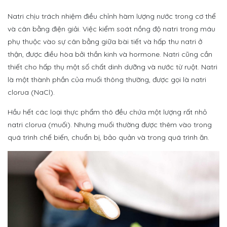
Natri chịu trách nhiệm điều chỉnh hàm lượng nước trong cơ thể
và cân bằng điện giải. Việc kiểm soát nồng độ natri trong máu
phụ thuộc vào sự cân bằng giữa bài tiết và hấp thu natri ở
thận, được điều hòa bởi thần kinh và hormone. Natri cũng cần
thiết cho hấp thụ một số chất dinh dưỡng và nước từ ruột. Natri
là một thành phần của muối thông thường, được gọi là natri
clorua (NaCl).
Hầu hết các loại thực phẩm thô đều chứa một lượng rất nhỏ
natri clorua (muối). Nhưng muối thường được thêm vào trong
quá trình chế biến, chuẩn bị, bảo quản và trong quá trình ăn.