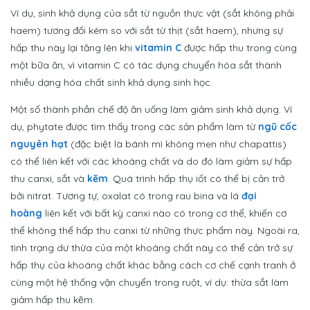
Ví dụ, sinh khả dụng của sắt từ nguồn thực vật (sắt không phải
haem) tương đối kém so với sắt từ thịt (sắt haem), nhưng sự
hấp thu này lại tăng lên khi
vitamin C
được hấp thu trong cùng
một bữa ăn, vì vitamin C có tác dụng chuyển hóa sắt thành
nhiều dạng hóa chất sinh khả dụng sinh học.
Một số thành phần chế độ ăn uống làm giảm sinh khả dụng. Ví
dụ, phytate được tìm thấy trong các sản phẩm làm từ
ngũ cốc
nguyên hạt
(đặc biệt là bánh mì không men như chapattis)
có thể liên kết với các khoáng chất và do đó làm giảm sự hấp
thu canxi, sắt và
kẽm
. Quá trình hấp thụ iốt có thể bị cản trở
bởi nitrat. Tương tự, oxalat có trong rau bina và lá
đại
hoàng
liên kết với bất kỳ canxi nào có trong cơ thể, khiến cơ
thể không thể hấp thu canxi từ những thực phẩm này. Ngoài ra,
tình trạng dư thừa của một khoáng chất này có thể cản trở sự
hấp thụ của khoáng chất khác bằng cách cơ chế cạnh tranh ở
cùng một hệ thống vận chuyển trong ruột, ví dụ: thừa sắt làm
giảm hấp thu kẽm.