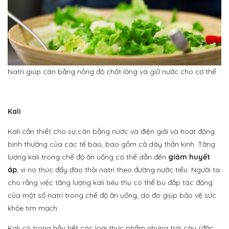
Natri giúp cân bằng nồng độ chất lỏng và giữ nước cho cơ thể
Kali
Kali cần thiết cho sự cân bằng nước và điện giải và hoạt động
bình thường của các tế bào, bao gồm cả dây thần kinh. Tăng
lượng kali trong chế độ ăn uống có thể dẫn đến
giảm huyết
áp
, vì nó thúc đẩy đào thải natri theo đường nước tiểu. Người ta
cho rằng việc tăng lượng kali tiêu thụ có thể bù đắp tác động
của một số natri trong chế độ ăn uống, do đó giúp bảo vệ sức
khỏe tim mạch.
Kali có trong hầu hết các loại thực phẩm nhưng trái cây (đặc