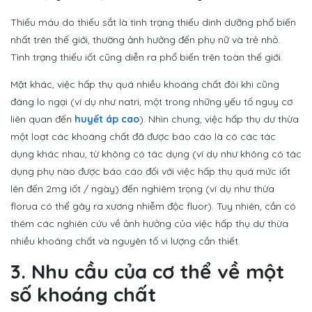
Thiếu máu do thiếu sắt là tình trạng thiếu dinh dưỡng phổ biến
nhất trên thế giới, thường ảnh hưởng đến phụ nữ và trẻ nhỏ.
Tình trạng thiếu iốt cũng diễn ra phổ biến trên toàn thế giới.
Mặt khác, việc hấp thụ quá nhiều khoáng chất đôi khi cũng
đáng lo ngại (ví dụ như natri, một trong những yếu tố nguy cơ
liên quan đến
huyết áp cao
). Nhìn chung, việc hấp thụ dư thừa
một loạt các khoáng chất đã được báo cáo là có các tác
dụng khác nhau, từ không có tác dụng (ví dụ như không có tác
dụng phụ nào được báo cáo đối với việc hấp thụ quá mức iốt
lên đến 2mg iốt / ngày) đến nghiêm trọng (ví dụ như thừa
florua có thể gây ra xương nhiễm độc fluor). Tuy nhiên, cần có
thêm các nghiên cứu về ảnh hưởng của việc hấp thụ dư thừa
nhiều khoáng chất và nguyên tố vi lượng cần thiết.
3. Nhu cầu của cơ thể về một
số khoáng chất