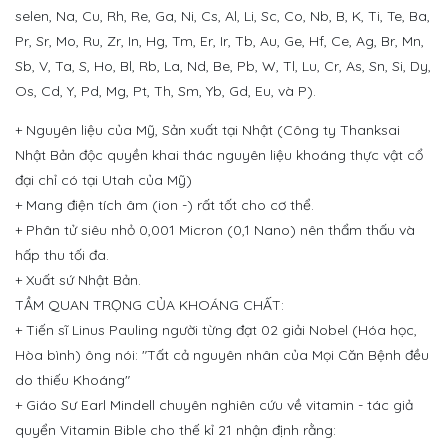
selen, Na, Cu, Rh, Re, Ga, Ni, Cs, Al, Li, Sc, Co, Nb, B, K, Ti, Te, Ba,
Pr, Sr, Mo, Ru, Zr, In, Hg, Tm, Er, Ir, Tb, Au, Ge, Hf, Ce, Ag, Br, Mn,
Sb, V, Ta, S, Ho, Bl, Rb, La, Nd, Be, Pb, W, Tl, Lu, Cr, As, Sn, Si, Dy,
Os, Cd, Y, Pd, Mg, Pt, Th, Sm, Yb, Gd, Eu, và P).
+ Nguyên liệu của Mỹ, Sản xuất tại Nhật (Công ty Thanksai
Nhật Bản độc quyền khai thác nguyên liệu khoáng thực vật cổ
đại chỉ có tại Utah của Mỹ)
+ Mang điện tích âm (ion -) rất tốt cho cơ thể.
+ Phân tử siêu nhỏ 0,001 Micron (0,1 Nano) nên thẩm thấu và
hấp thu tối đa.
+ Xuất sứ Nhật Bản.
TẦM QUAN TRỌNG CỦA KHOÁNG CHẤT:
+ Tiến sĩ Linus Pauling người từng đạt 02 giải Nobel (Hóa học,
Hòa bình) ông nói: "Tất cả nguyên nhân của Mọi Căn Bệnh đều
do thiếu Khoáng"
+ Giáo Sư Earl Mindell chuyên nghiên cứu về vitamin - tác giả
quyển Vitamin Bible cho thế kỉ 21 nhận định rằng: