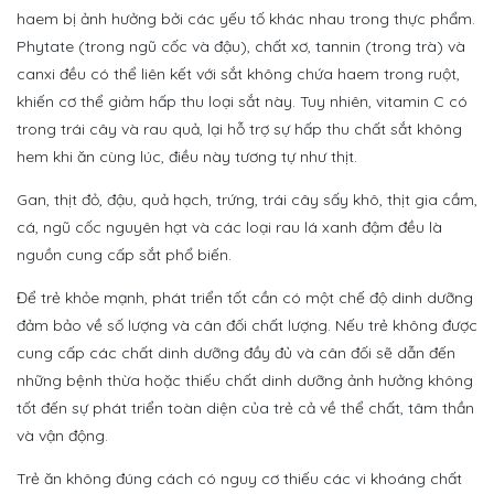
haem bị ảnh hưởng bởi các yếu tố khác nhau trong thực phẩm.
Phytate (trong ngũ cốc và đậu), chất xơ, tannin (trong trà) và
canxi đều có thể liên kết với sắt không chứa haem trong ruột,
khiến cơ thể giảm hấp thu loại sắt này. Tuy nhiên, vitamin C có
trong trái cây và rau quả, lại hỗ trợ sự hấp thu chất sắt không
hem khi ăn cùng lúc, điều này tương tự như thịt.
Gan, thịt đỏ, đậu, quả hạch, trứng, trái cây sấy khô, thịt gia cầm,
cá, ngũ cốc nguyên hạt và các loại rau lá xanh đậm đều là
nguồn cung cấp sắt phổ biến.
Để trẻ khỏe mạnh, phát triển tốt cần có một chế độ dinh dưỡng
đảm bảo về số lượng và cân đối chất lượng. Nếu trẻ không được
cung cấp các chất dinh dưỡng đầy đủ và cân đối sẽ dẫn đến
những bệnh thừa hoặc thiếu chất dinh dưỡng ảnh hưởng không
tốt đến sự phát triển toàn diện của trẻ cả về thể chất, tâm thần
và vận động.
Trẻ ăn không đúng cách có nguy cơ thiếu các vi khoáng chất