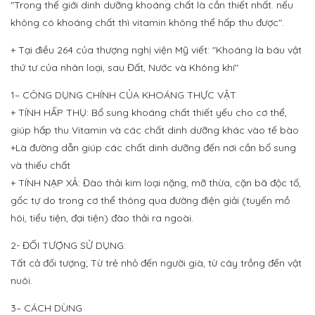
"Trong thế giới dinh dưỡng khoáng chất là cần thiết nhất. nếu
không có khoáng chất thì vitamin không thể hấp thu được".
+ Tại điều 264 của thượng nghị viện Mỹ viết: "Khoáng là báu vật
thứ tư của nhân loại, sau Đất, Nước và Không khí"
1– CÔNG DỤNG CHÍNH CỦA KHOÁNG THỰC VẬT
+ TÍNH HẤP THỤ: Bổ sung khoáng chất thiết yếu cho cơ thể,
giúp hấp thu Vitamin và các chất dinh dưỡng khác vào tế bào
+Là đường dẫn giúp các chất dinh dưỡng đến nơi cần bổ sung
và thiếu chất
+ TÍNH NẠP XẢ: Đào thải kim loại nặng, mỡ thừa, cặn bã độc tố,
gốc tự do trong cơ thể thông qua đường điện giải (tuyến mồ
hôi, tiểu tiện, đại tiện) đào thải ra ngoài.
2- ĐỐI TƯỢNG SỬ DỤNG:
Tất cả đối tượng; Từ trẻ nhỏ đến người già, từ cây trồng đến vật
nuôi.
3– CÁCH DÙNG