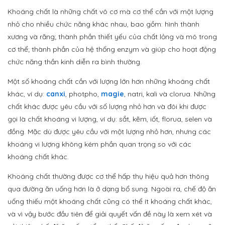
Khoáng chất là những chất vô cơ mà cơ thể cần với một lượng
nhỏ cho nhiều chức năng khác nhau, bao gồm: hình thành
xương và răng; thành phần thiết yếu của chất lỏng và mô trong
cơ thể; thành phần của hệ thống enzym và giúp cho hoạt động
chức năng thần kinh diễn ra bình thường.
Một số khoáng chất cần với lượng lớn hơn những khoáng chất
khác, ví dụ:
canxi
, photpho,
magie
, natri, kali và clorua. Những
chất khác được yêu cầu với số lượng nhỏ hơn và đôi khi được
gọi là chất khoáng vi lượng, ví dụ: sắt, kẽm, iốt, florua, selen và
đồng. Mặc dù được yêu cầu với một lượng nhỏ hơn, nhưng các
khoáng vi lượng không kém phần quan trọng so với các
khoáng chất khác.
Khoáng chất thường được cơ thể hấp thụ hiệu quả hơn thông
qua đường ăn uống hơn là ở dạng bổ sung. Ngoài ra, chế độ ăn
uống thiếu một khoáng chất cũng có thể ít khoáng chất khác,
và vì vậy bước đầu tiên để giải quyết vấn đề này là xem xét và