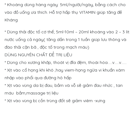
* Khoáng dùng hàng ngày: 5ml/người/ngày, bằng cách cho
vào đồ uống ưa thích. Hỗ trợ hấp thụ VITAMIN giúp tăng đề
Kháng
* Dùng thải độc tố cơ thể; 5ml-10ml – 20ml khoáng vào 2 – 3 lít
nước uống cả ngày( tăng dần trong 1 tuần giúp lưu thông và
đào thải cặn bã , độc tố trong mạch máu)
DÙNG NGUYÊN CHẤT ĐỂ TRỊ LIỆU
* Dùng cho xương khớp, thoát vị đĩa đệm, thoái hóa.....v.....v......
* Xịt vào cổ họng khi khô ,hay viem-họng ngừa vi khuẩn xâm
nhập vào phổi qua đường hô hấp
* Xịt vào vùng da bị đau, bầm và vỗ sẽ giảm đau nhức , tan
máu bầm,massage trị liệu
* Xịt vào vùng bị cồn trùng đốt sẽ giảm viêm -xưng