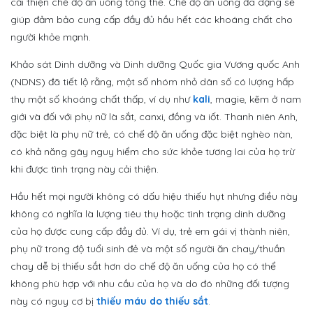
cải thiện chế độ ăn uống tổng thể. Chế độ ăn uống đa dạng sẽ
giúp đảm bảo cung cấp đầy đủ hầu hết các khoáng chất cho
người khỏe mạnh.
Khảo sát Dinh dưỡng và Dinh dưỡng Quốc gia Vương quốc Anh
(NDNS) đã tiết lộ rằng, một số nhóm nhỏ dân số có lượng hấp
thụ một số khoáng chất thấp, ví dụ như
kali
, magie, kẽm ở nam
giới và đối với phụ nữ là sắt, canxi, đồng và iốt. Thanh niên Anh,
đặc biệt là phụ nữ trẻ, có chế độ ăn uống đặc biệt nghèo nàn,
có khả năng gây nguy hiểm cho sức khỏe tương lai của họ trừ
khi được tình trạng này cải thiện.
Hầu hết mọi người không có dấu hiệu thiếu hụt nhưng điều này
không có nghĩa là lượng tiêu thụ hoặc tình trạng dinh dưỡng
của họ được cung cấp đầy đủ. Ví dụ, trẻ em gái vị thành niên,
phụ nữ trong độ tuổi sinh đẻ và một số người ăn chay/thuần
chay dễ bị thiếu sắt hơn do chế độ ăn uống của họ có thể
không phù hợp với nhu cầu của họ và do đó những đối tượng
này có nguy cơ bị
thiếu máu do thiếu sắt
.