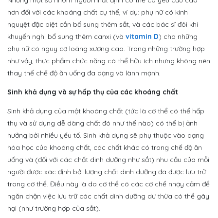
hơn đối với các khoáng chất cụ thể, ví dụ: phụ nữ có kinh
nguyệt đặc biệt cần bổ sung thêm sắt, và các bác sĩ đôi khi
khuyến nghị bổ sung thêm canxi (và
vitamin D
) cho những
phụ nữ có nguy cơ loãng xương cao. Trong những trường hợp
như vậy, thực phẩm chức năng có thể hữu ích nhưng không nên
thay thế chế độ ăn uống đa dạng và lành mạnh.
Sinh khả dụng và sự hấp thụ của các khoáng chất
Sinh khả dụng của một khoáng chất (tức là cơ thể có thể hấp
thụ và sử dụng dễ dàng chất đó như thế nào) có thể bị ảnh
hưởng bởi nhiều yếu tố. Sinh khả dụng sẽ phụ thuộc vào dạng
hóa học của khoáng chất, các chất khác có trong chế độ ăn
uống và (đối với các chất dinh dưỡng như sắt) nhu cầu của mỗi
người được xác định bởi lượng chất dinh dưỡng đã được lưu trữ
trong cơ thể. Điều này là do cơ thể có các cơ chế nhạy cảm để
ngăn chặn việc lưu trữ các chất dinh dưỡng dư thừa có thể gây
hại (như trường hợp của sắt).