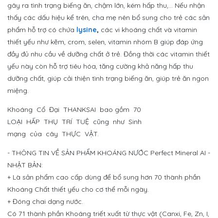
gây ra tình trạng biếng ăn, chậm lớn, kém hấp thu,... Nếu nhận
thấy các dấu hiệu kể trên, cha mẹ nên bổ sung cho trẻ các sản
phẩm hỗ trợ có chứa
lysine
,
các vi khoáng chất và vitamin
thiết yếu như kẽm, crom, selen, vitamin nhóm B giúp đáp ứng
đầy đủ nhu cầu về dưỡng chất ở trẻ. Đồng thời các vitamin thiết
yếu này còn hỗ trợ tiêu hóa, tăng cường khả năng hấp thu
dưỡng chất, giúp cải thiện tình trạng biếng ăn, giúp trẻ ăn ngon
miệng.
Khoáng Cổ Đại THANKSAI bao gồm 70
LOẠI HẤP THỤ TRÍ TUỆ cũng như Sinh
mạng của cây THỰC VẬT.
- THÔNG TIN VỀ SẢN PHẨM KHOÁNG NƯỚC Perfect Mineral AI -
NHẬT BẢN:
+ Là sản phẩm cao cấp dùng để bổ sung hơn 70 thành phần
Khoáng Chất thiết yếu cho cơ thể mỗi ngày.
+ Đóng chai dạng nước.
Có 71 thành phần Khoáng triết xuất từ thực vật (Canxi, Fe, Zn, I,