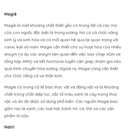
Magiê
Magiê là một khoáng chất thiết yếu có trong tất cả các mô
của con người, đặc biệt là trong xương. Nó có cả chức năng
sinh lý và sinh hóa và có mối quan hệ qua lại quan trọng với
canxi, kali và natri. Magie cần thiết cho sự hoạt hóa của nhiều
enzym (ví dụ các enzym liên quan đến việc sao chép ADN và
tổng hợp ARN) và tiết hormone tuyến cận giáp, tham gia vào
quá trình chuyển hóa xương. Ngoài ra, Magie cũng cần thiết
cho chức năng cơ và thần kinh.
Magiê có trong cả tế bào thực vật và động vật và là khoáng
chất trong chất diệp lục, sắc tố màu xanh lá cây trong thực
vật, và do đó được sử dụng phổ biến. Các nguồn Magiê bao
gồm rau lá xanh, các loại hạt, bánh mì, cá, thịt và các sản
phẩm từ sữa.
Natri