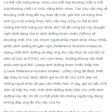
Cơ thể cần lượng khác nhau của mỗi loại khoáng chất vì mỗi
loại khoáng chất có chức năng khác nhau. Các nhu cầu này về
khoáng chất thay đổi tùy theo độ tuổi, giới tính và trạng thái
sinh lý (ví dụ mang thai). Nhu cầu này cũng có thể bị ảnh
hưởng bởi tình trạng sức khỏe. Bộ Y tế đã công bố các khuyến
nghị dưới dạng Giá trị dinh dưỡng tham chiếu (DRVs) về
khoáng chất cho các nhóm người khỏe mạnh khác nhau. Khẩu
phần dinh dưỡng khuyến nghị (Reference Nutrient Intake) là
lượng chất dinh dưỡng sẽ đáp ứng nhu cầu thực tế của tất cả
dân số (tức là 97,5%); nói cách khác, thường không cần thiết
phải vượt quá RNI. Lượng dinh dưỡng tham chiếu thấp hơn
(Lower Reference Nutrient Intakes - LRNI) cũng đã được thiết
lập. Đây là mức được đánh giá là chỉ đủ cho 2,5% dân số,
những người khác sẽ yêu cầu nhiều hơn. Vì vậy, giả sử, nếu 10%
dân số hấp thụ một chất dinh dưỡng dưới LRNI cho chất dinh
dưỡng nào đó, thì rất có thể phần lớn những người này đang
không đáp ứng đủ nhu cầu của họ.
Nhưng một số nhóm người nhất định có thể có yêu cầu cao