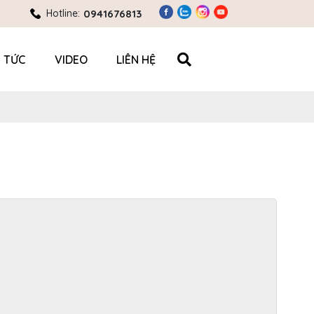
Hotline:
0941676813
N TỨC
VIDEO
LIÊN HỆ