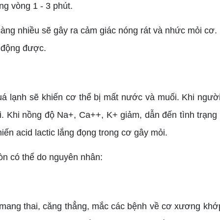
ng vòng 1 - 3 phút.
ụ càng nhiều sẽ gây ra cảm giác nóng rát và nhức mỏi cơ
ử động được.
uá lạnh sẽ khiến cơ thể bị mất nước và muối. Khi người
 giải. Khi nồng độ Na+, Ca++, K+ giảm, dẫn đến tình tr
khiến acid lactic lắng đọng trong cơ gây mỏi.
còn có thể do nguyên nhân:
 mang thai, căng thẳng, mắc các bệnh về cơ xương khớp,