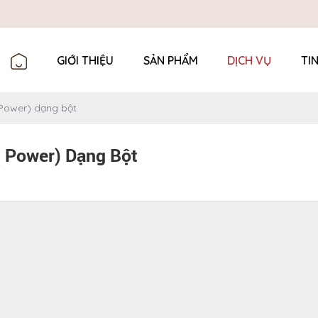
GIỚI THIỆU
SẢN PHẨM
DỊCH VỤ
TI
 Power) dạng bột
( Power) Dạng Bột