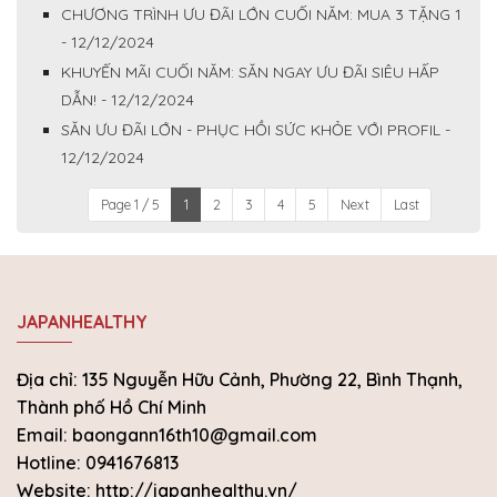
CHƯƠNG TRÌNH ƯU ĐÃI LỚN CUỐI NĂM: MUA 3 TẶNG 1
- 12/12/2024
KHUYẾN MÃI CUỐI NĂM: SĂN NGAY ƯU ĐÃI SIÊU HẤP
DẪN! - 12/12/2024
SĂN ƯU ĐÃI LỚN - PHỤC HỒI SỨC KHỎE VỚI PROFIL -
12/12/2024
Page 1 / 5
1
2
3
4
5
Next
Last
JAPANHEALTHY
Địa chỉ: 135 Nguyễn Hữu Cảnh, Phường 22, Bình Thạnh,
Thành phố Hồ Chí Minh
Email: baongann16th10@gmail.com
Hotline: 0941676813
Website: http://japanhealthy.vn/