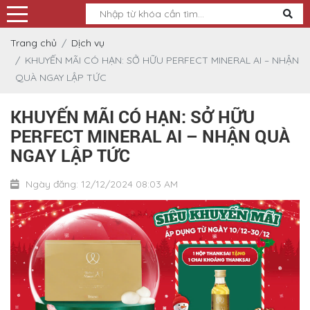
Trang chủ
Dịch vụ
KHUYẾN MÃI CÓ HẠN: SỞ HỮU PERFECT MINERAL AI – NHẬN
QUÀ NGAY LẬP TỨC
KHUYẾN MÃI CÓ HẠN: SỞ HỮU
PERFECT MINERAL AI – NHẬN QUÀ
NGAY LẬP TỨC
Ngày đăng: 12/12/2024 08:03 AM