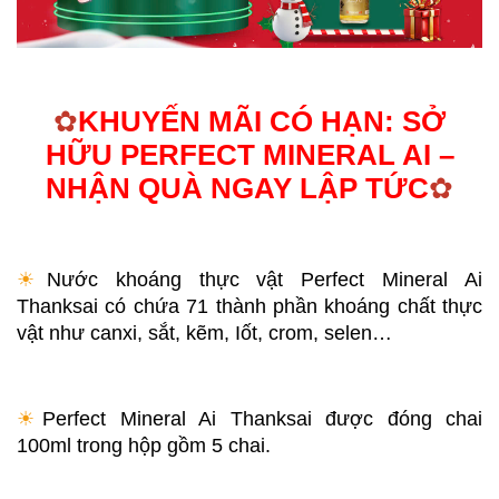
✿
KHUYẾN MÃI CÓ HẠN: SỞ
HỮU PERFECT MINERAL AI –
NHẬN QUÀ NGAY LẬP TỨC
✿
☀︎
Nước khoáng thực vật Perfect Mineral Ai 
Thanksai có chứa 71 thành phần khoáng chất thực 
vật như canxi, sắt, kẽm, Iốt, crom, selen…
☀︎
Perfect Mineral Ai Thanksai được đóng chai 
100ml trong hộp gồm 5 chai. 