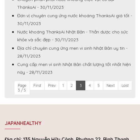
ThanksAi - 30/11/2023
Đơn vị chuyên cung ứng nước khoáng ThanksAi giá tốt -
30/11/2023
Nước khoáng ThanksAi Nhật Bản - Thần dược cho sức
khỏe và sắc đẹp - 30/11/2023
Địa chỉ chuyên cung ứng men vi sinh Nhật Bản uy tín -
28/11/2023
Cung cấp men vi sinh Nhật Bản chất lượng tốt nhất hiện
nay - 28/11/2023
Page
First
Prev
1
2
3
4
5
Next
Last
3 / 5
JAPANHEALTHY
Địa chỉ: 135 Nguyễn Hữu Cảnh, Phường 22, Bình Thạnh,